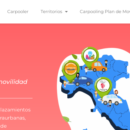
Carpooler
Territorios
Carpooling Plan de Mov
movilidad
splazamientos
traurbanas,
 de