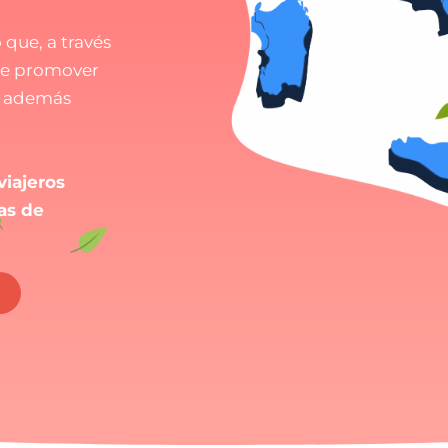
 que, a través
 de promover
o además
viajeros
cas de