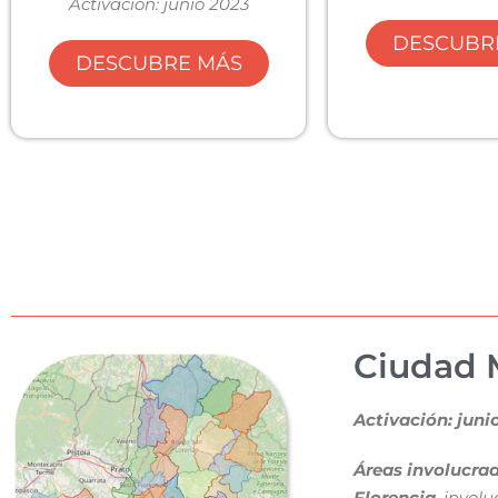
Activación: junio 2023
DESCUBR
DESCUBRE MÁS
Ciudad 
Activación: juni
Áreas involucrad
Florencia
, invol