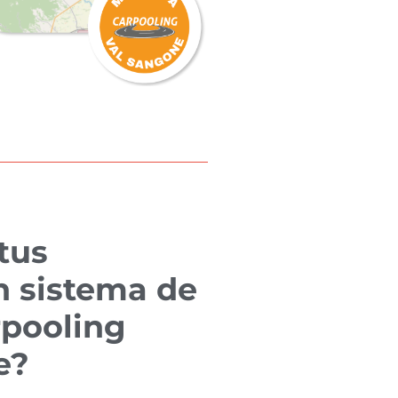
tus
n sistema de
rpooling
e?