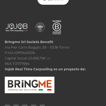
Bringme Srl Società Benefit
Via Pier Carlo Boggio, 59 – 10138 Torino
P.IVA 10979400016
Capital Social 23.658,73€ i.v
REA TO1177694
Jojob Real Time Carpooling es un proyecto de: