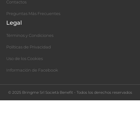
Contactos
Preguntas Más Frecuentes
Legal
Términos y Condiciones
Políticas de Privacidad
Uso de los Cookies
Información de Facebook
© 2025 Bringme Srl Società Benefit - Todos los derechos reservados