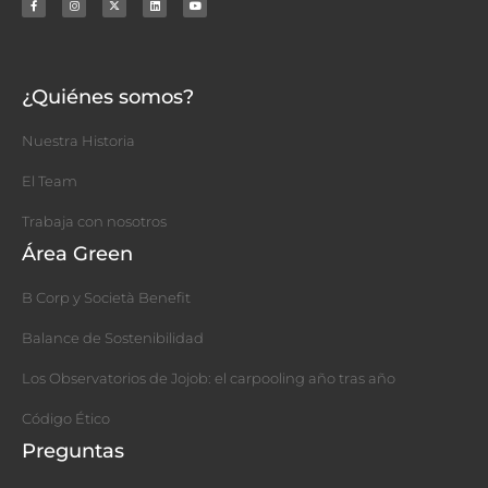
¿Quiénes somos?
Nuestra Historia
El Team
Trabaja con nosotros
Área Green
B Corp y Società Benefit
Balance de Sostenibilidad
Los Observatorios de Jojob: el carpooling año tras año​
Código Ético
Preguntas