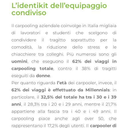
L’identikit dell’equipaggio
condiviso
Il carpooling aziendale coinvolge in Italia migliaia
di lavoratori e studenti che scelgono di
condividere il tragitto soprattutto per la
comodità, la riduzione dello stress e le
chiacchiere tra colleghi. Più numerosi sono gli
uomini
, che eseguono il
62% dei viaggi in
carpooling totale
, contro il 38% di tragitti
eseguiti da
donne
.
Per quanto riguarda
l’età
dei carpooler, invece, il
62% dei viaggi è effettuato da Millennials
: in
particolare, il
32,5% del totale ha tra i 30 e i 39
anni
, il 28,3% tra i 20 e i 29 anni, mentre il 21,7%
appartiene alla fascia tra i 40 e i 49 anni. Il
carpooling piace anche agli over 50, che
rappresentano il 17,2% degli utenti. Il
carpooler di