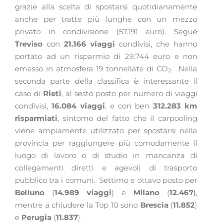
grazie alla scelta di spostarsi quotidianamente
anche per tratte più lunghe con un mezzo
privato in condivisione (57.191 euro). Segue
Treviso
con
21.166 viaggi
condivisi, che hanno
portato ad un risparmio di 29.744 euro e non
emesso in atmosfera 19 tonnellate di CO
.
Nella
2
seconda parte della classifica è interessante il
caso di
Rieti
, al sesto posto per numero di viaggi
condivisi,
16.084 viaggi
, e con ben
312.283 km
risparmiati
, sintomo del fatto che il carpooling
viene ampiamente utilizzato per spostarsi nella
provincia per raggiungere più comodamente il
luogo di lavoro o di studio in mancanza di
collegamenti diretti e agevoli di trasporto
pubblico tra i comuni.
Settimo e ottavo posto per
Belluno
(
14.989 viaggi
) e
Milano
(
12.467
),
mentre a chiudere la Top 10 sono
Brescia
(
11.852
)
e
Perugia
(
11.837
).