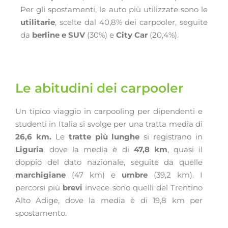
Per gli spostamenti, le auto più utilizzate sono le
utilitarie
, scelte dal 40,8% dei carpooler, seguite
da
berline e SUV
(30%) e
City Car
(20,4%).
Le abitudini dei carpooler
Un tipico viaggio in carpooling per dipendenti e
studenti in Italia si svolge per una tratta media di
26,6 km.
Le
tratte più lunghe
si registrano in
Liguria
, dove la media è di
47,8 km
, quasi il
doppio del dato nazionale, seguite da quelle
marchigiane
(47 km) e
umbre
(39,2 km). I
percorsi più
brevi
invece sono quelli del Trentino
Alto Adige, dove la media è di 19,8 km per
spostamento.