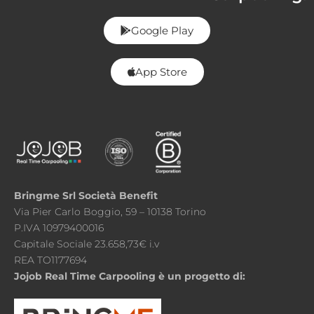
Google Play
App Store
Bringme Srl Società Benefit
Via Pier Carlo Boggio, 59 – 10138 Torino
P.IVA 10979400016
Capitale Sociale 23.658,73€ i.v
REA TO1177694
Jojob Real Time Carpooling è un progetto di: