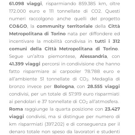
61.098 viaggi
, risparmiando 859.385 km, oltre
172.000 euro e 111 tonnellate di CO2. Questi
numeri raccolgono anche quelli del progetto
CO&GO
, la
community territoriale
della
Città
Metropolitana di Torino
nata per diffondere ed
incentivare la mobilità condivisa in
tutti i 312
comuni della Città Metropolitana di Torino
.
Segue un’altra piemontese,
Alessandria
, con
41.399 viaggi
percorsi in condivisione che hanno
fatto risparmiare ai carpooler 78.788 euro e
all’ambiente 51 tonnellate di CO
. Medaglia di
2
bronzo invece per
Bologna
, con
28.555 viaggi
condivisi, per un totale di 57.919 euro risparmiati
ai pendolari e 37 tonnellate di CO
all’atmosfera.
2
Roma
raggiunge la quarta posizione con
23.427
viaggi
condivisi, ma si distingue per numero di
km risparmiati (397.202) e di conseguenza per il
denaro totale non speso da lavoratori e studenti