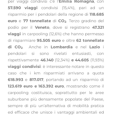
per viaggi condivisi c’è l’
Emilia Romagna
, con
57.590 viaggi
condivisi (15,4%), pari ad un
risparmio per i pendolari della regione di
118.685
euro
e
77 tonnellate
di
CO
. Terzo gradino del
2
podio per il
Veneto
, dove si registrano
47.321
viaggi
in carpooling (12,6%) che hanno permesso
di risparmiare
95.505 euro
e oltre
62 tonnellate
di CO
.
Anche in
Lombardia
e nel
Lazio
i
2
pendolari si sono rivelati entusiasti, con
rispettivamente
46.140
(12,34%)
e 44.605
(11,93%)
viaggi condivisi
: è interessante notare in questo
caso che i km risparmiati arrivano a quota
618.993
e
817.017
, portando ad un risparmio di
123.619 euro e 163.392 euro
, mostrando come il
carpooling costituisca, soprattutto per le aree
suburbane più densamente popolate del Paese,
sempre di più un’alternativa di mobilità pratica
ed efficace che unisce i vantaggi ambientali ed