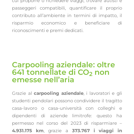
cui proporre o richiedere viaggi, trovare autisti e
passeggeri compatibili, quantificare il proprio
contributo all’ambiente in termini di impatto, il
risparmio economico e beneficiare di
riconoscimenti e premi dedicati.
Carpooling aziendale: oltre
641 tonnellate di CO
non
2
emesse nell’aria
Grazie al
carpooling aziendale
, i lavoratori e gli
studenti pendolari possono condividere il tragitto
casa-lavoro o casa-università con colleghi e
dipendenti di aziende limitrofe: questo ha
permesso nel corso del 2023 di risparmiare –
4.931.175 km
, grazie a
373.767 i viaggi in