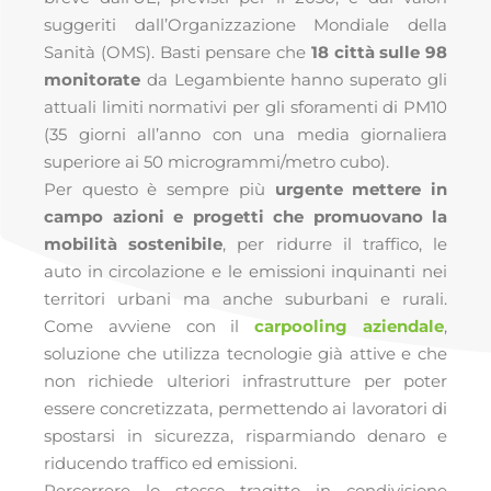
suggeriti dall’Organizzazione Mondiale della
Sanità (OMS). Basti pensare che
18 città sulle 98
monitorate
da Legambiente hanno superato gli
attuali limiti normativi per gli sforamenti di PM10
(35 giorni all’anno con una media giornaliera
superiore ai 50 microgrammi/metro cubo).
Per questo è sempre più
urgente mettere in
campo azioni e progetti che promuovano la
mobilità sostenibile
,
per ridurre il traffico, le
auto in circolazione e le emissioni inquinanti nei
territori urbani ma anche suburbani e rurali.
Come avviene con il
carpooling aziendale
,
soluzione che utilizza tecnologie già attive e che
non richiede ulteriori infrastrutture per poter
essere concretizzata, permettendo ai lavoratori di
spostarsi in sicurezza, risparmiando denaro e
riducendo traffico ed emissioni.
Percorrere lo stesso tragitto in condivisione