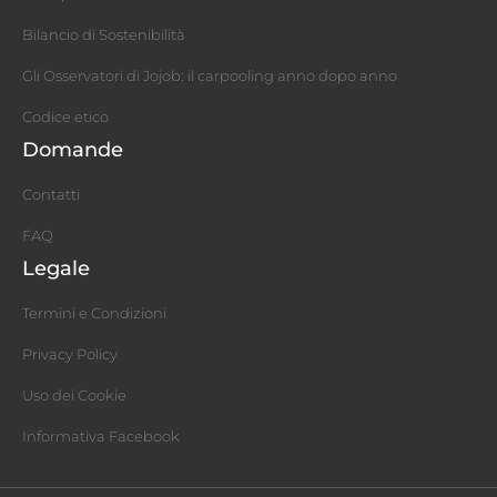
Bilancio di Sostenibilità
Gli Osservatori di Jojob: il carpooling anno dopo anno
Codice etico
Domande
Contatti
FAQ
Legale
Termini e Condizioni
Privacy Policy
Uso dei Cookie
Informativa Facebook