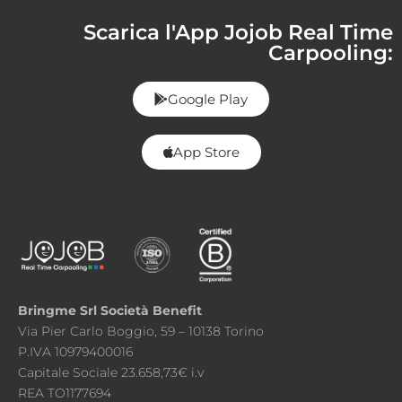
Scarica l'App Jojob Real Time
Carpooling:
Google Play
App Store
Bringme Srl Società Benefit
Via Pier Carlo Boggio, 59 – 10138 Torino
P.IVA 10979400016
Capitale Sociale 23.658,73€ i.v
REA TO1177694