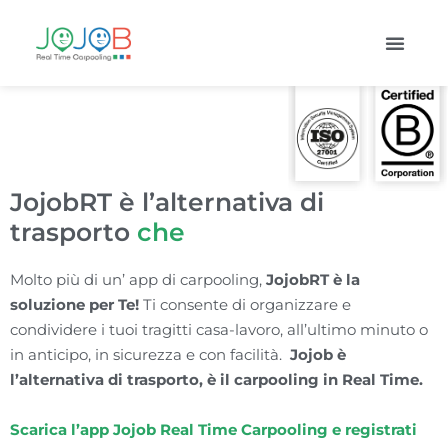
JojobRT è l’alternativa di
trasporto
c
h
e
f
a
b
e
n
e
a
Molto più di un’ app di carpooling,
JojobRT è la
soluzione per Te!
Ti consente di organizzare e
condividere i tuoi tragitti casa-lavoro, all’ultimo minuto o
in anticipo, in sicurezza e con facilità.
Jojob è
l’alternativa di trasporto, è il carpooling in Real Time.
Scarica l’app Jojob Real Time Carpooling e registrati