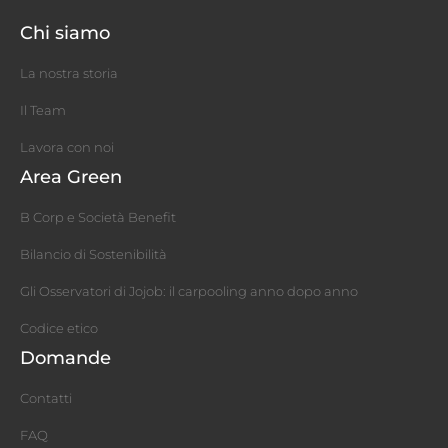
Chi siamo
La nostra storia
Il Team
Lavora con noi
Area Green
B Corp e Società Benefit
Bilancio di Sostenibilità
Gli Osservatori di Jojob: il carpooling anno dopo anno
Codice etico
Domande
Contatti
FAQ