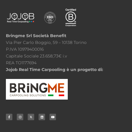
Bringme Srl Società Benefit
Via Pier Carlo Boggio, 59 – 10138 Torino
P.IVA 10979400016
Capitale Sociale 23.658,73€ i.v
REA TO1177694
Jojob Real Time Carpooling è un progetto di: