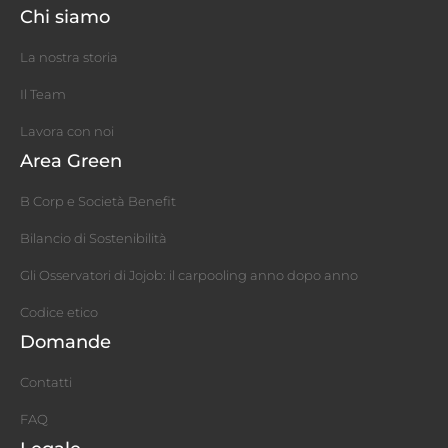
Chi siamo
La nostra storia
Il Team
Lavora con noi
Area Green
B Corp e Società Benefit
Bilancio di Sostenibilità
Gli Osservatori di Jojob: il carpooling anno dopo anno
Codice etico
Domande
Contatti
FAQ