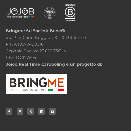
Bringme Srl Società Benefit
Via Pier Carlo Boggio, 59 – 10138 Torino
P.IVA 10979400016
Capitale Sociale 23.658,73€ i.v
REA TO1177694
Jojob Real Time Carpooling è un progetto di: