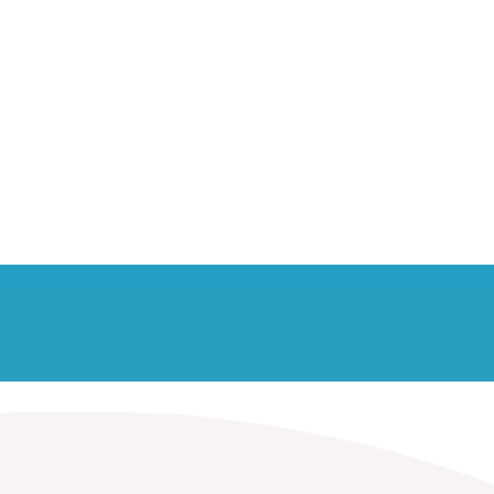
ondividi e sali a
bordo!
di i tragitti e i costi. Fai del bene
iente e alle tue tasche. La soluzione
i solo salire a bordo. Ti aspettiamo
su JojobRT!