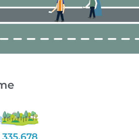
eme
335.678