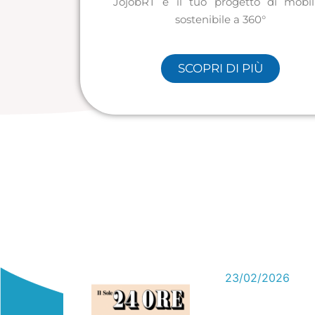
JojobRT è il tuo progetto di mobil
sostenibile a 360°
SCOPRI DI PIÙ
16
23/02/2026