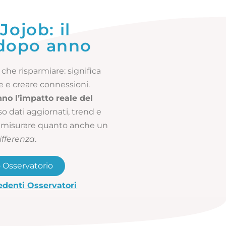
Jojob: il
 dopo anno
che risparmiare: significa
se e creare connessioni.
nno l’impatto reale del
rso dati aggiornati, trend e
 misurare quanto anche un
ifferenza
.
o Osservatorio
cedenti Osservatori