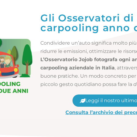
Gli Osservatori di 
carpooling anno
Condividere un’auto significa molto più 
ridurre le emissioni, ottimizzare le risor
L’Osservatorio Jojob fotografa ogni a
carpooling aziendale in Italia
, attrave
buone pratiche. Un modo concreto per
piccolo gesto quotidiano possa fare la
d
Leggi il nostro ultim
Consulta l’archivio dei pre