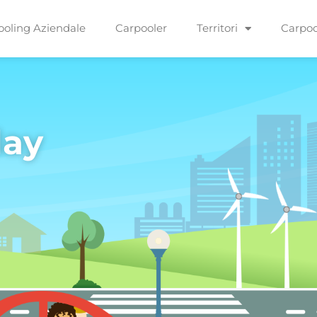
ooling Aziendale
Carpooler
Territori
Carpoo
day