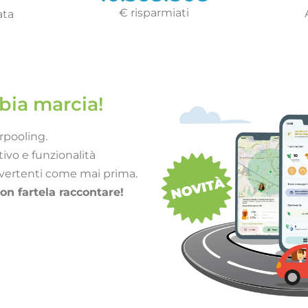
€ risparmiati​
ata
mbia marcia!
rpooling.
ivo e funzionalità
ivertenti come mai prima.
non fartela raccontare!