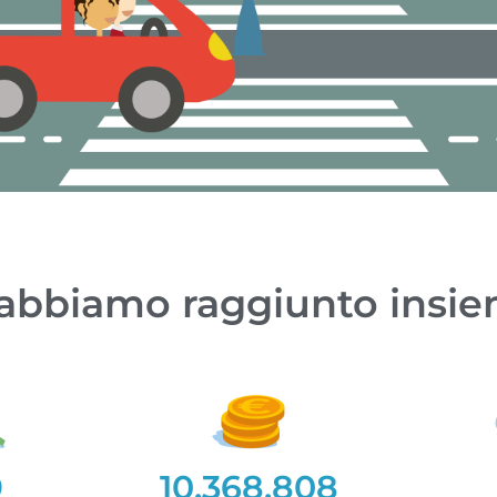
abbiamo raggiunto insi
9
10.368.808