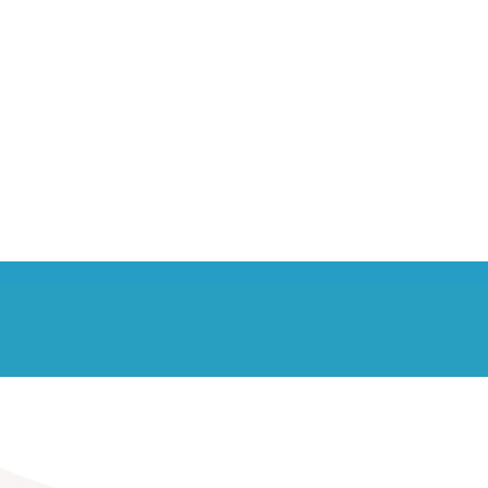
l'app
Scarica gratuitamente l’app Jojob Real Time
Carpooling, registrati e inserisci il tuo
p
tragitto casa-lavoro.
JojobRT ti proporrà i
carpoolers più adatti a Te!