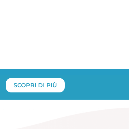
C
viaggi
Scegli la proposta più adatta alle tue
Condivi
esigenze e pianifica i tuoi viaggi. Puoi
all’amb
ianificarli in anticipo o all’ultimo minuto e
c’è,
dev
con la chat integrata potrai sempre parlare
con il tuo equipaggio.
JojobRT non ti
lascia a piedi!
SCOPRI DI PIÙ