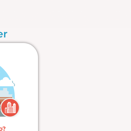
er
i
io?