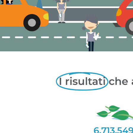
I risultati
che 
6.713.54