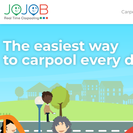
Carp
The easiest way
to carpool every 