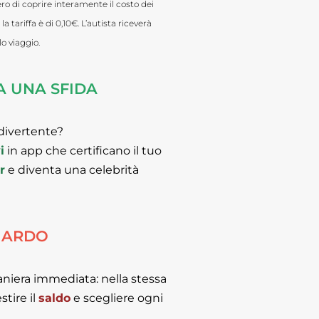
o di coprire interamente il costo dei
tariffa è di 0,10€. L’autista riceverà
o viaggio.
TA UNA SFIDA
 divertente?
i
in app che certificano il tuo
r
e diventa una celebrità
GUARDO
aniera immediata: nella stessa
estire il
saldo
e scegliere ogni