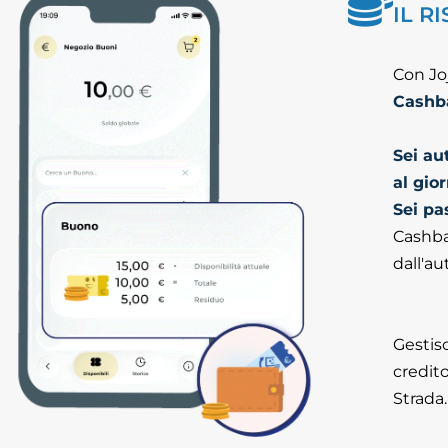
IL R
Con Jo
Cashb
Sei au
al gio
Sei pa
Cashba
dall'aut
Gestis
credito
Strada.