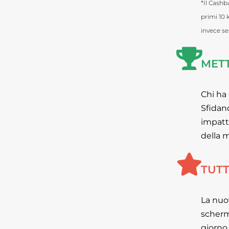
*Il Cashb
primi 10 
invece se
METT
Chi ha
Sfidand
impatto
della 
TUTT
La nuo
scherm
giorno