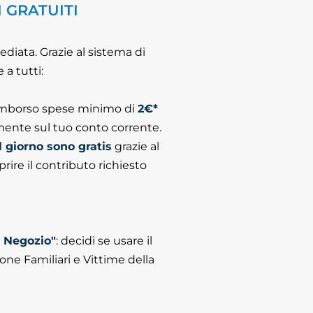
I GRATUITI
diata. Grazie al sistema di
 a tutti:
rimborso spese minimo di
2€*
amente sul tuo conto corrente.
 giorno sono gratis
grazie al
re il contributo richiesto
e Negozio"
: decidi se usare il
ione Familiari e Vittime della