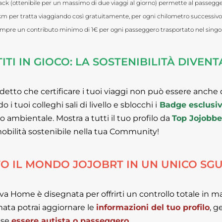
ack (ottenibile per un massimo di due viaggi al giorno) permette al passegger
km per tratta viaggiando così gratuitamente, per ogni chilometro successivo la 
mpre un contributo minimo di 1€ per ogni passeggero trasportato nel singol
ITI IN GIOCO: LA SOSTENIBILITÀ DIVEN
 detto che certificare i tuoi viaggi non può essere anche
o i tuoi colleghi sali di livello e sblocchi i
Badge esclusiv
 ambientale. Mostra a tutti il tuo profilo da
Top Jojobbe
mobilità sostenibile nella tua Community!
O IL MONDO JOJOBRT IN UN UNICO S
va Home è disegnata per offrirti un controllo totale in m
ata potrai aggiornare le
informazioni del tuo profilo
, g
 se
essere autista o passeggero
.