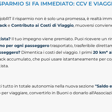
ISPARMIO SI FA IMMEDIATO: CCV E VIAGG
jobRT il risparmio non è solo una promessa, è realtà imme
ack
e
Contributo ai Costi di Viaggio
, muoversi conviene
tista?
Il tuo impegno viene premiato. Puoi ricevere un 
rno per ogni passeggero
trasportato, trasferibile dirett
sseggero?
Dimentica i costi del viaggio. I primi
20 km* al
ck accumulato, che puoi usare istantaneamente per copri
ista.
ci tutto in totale autonomia nella nuova sezione
"Saldo 
 per viaggiare, convertirlo in Buoni o donarlo all'Associaz