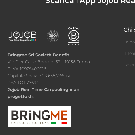
Scarica l'App Jojob Re
Chi
La no
Il Te
Bringme Srl Società Benefit
Via Pier Carlo Boggio, 59 – 10138 Torino
Lavor
P.IVA 10979400016
Capitale Sociale 23.658,73€ i.v
REA TO1177694
Jojob Real Time Carpooling è un
progetto di: