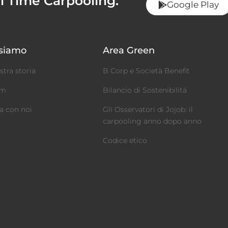
al Time Carpooling:
Google Play
 siamo
Area Green
stra storia
B Corp e Società Benefit
am
Bilancio di Sostenibilità
a con noi
Gli Osservatori di Jojob: il
carpooling anno dopo anno
Codice etico