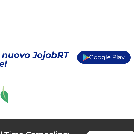
il nuovo JojobRT
Google Play
e!