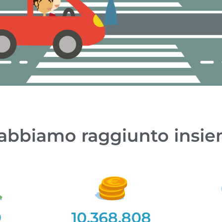
abbiamo raggiunto insi
9
10.368.808