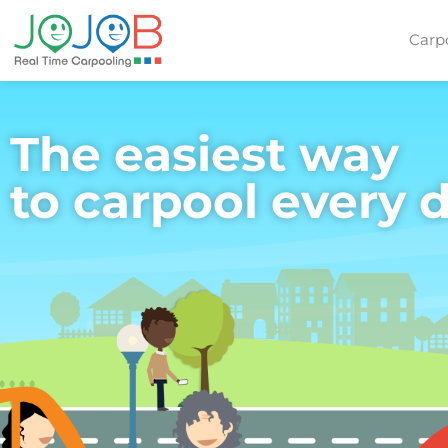
Carp
The easiest way
to carpool every 