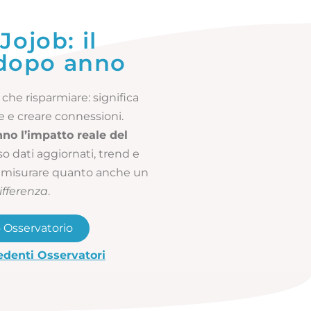
Jojob: il
 dopo anno
che risparmiare: significa
se e creare connessioni.
nno l’impatto reale del
rso dati aggiornati, trend e
 misurare quanto anche un
ifferenza
.
o Osservatorio
cedenti Osservatori