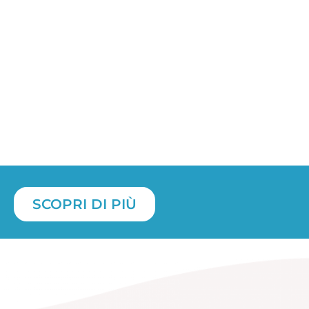
C
viaggi
Scegli la proposta più adatta alle tue
Condivi
esigenze e pianifica i tuoi viaggi. Puoi
all’amb
ianificarli in anticipo o all’ultimo minuto e
c’è,
dev
con la chat integrata potrai sempre parlare
con il tuo equipaggio.
JojobRT non ti
lascia a piedi!
SCOPRI DI PIÙ