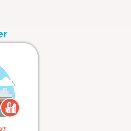
er
io?