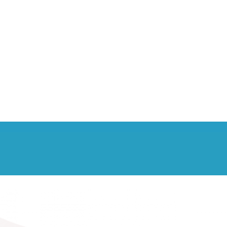
l'app
Scarica gratuitamente l’app Jojob Real Time
Carpooling, registrati e inserisci il tuo
p
tragitto casa-lavoro.
JojobRT ti proporrà i
carpoolers più adatti a Te!