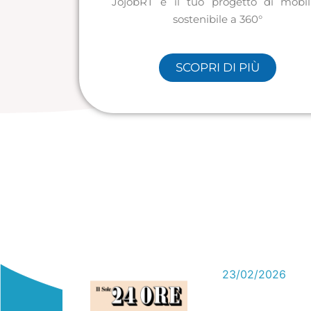
JojobRT è il tuo progetto di mobil
sostenibile a 360°
SCOPRI DI PIÙ
16
23/02/2026