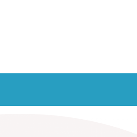
ondividi e sali a
bordo!
di i tragitti e i costi. Fai del bene
iente e alle tue tasche. La soluzione
i solo salire a bordo. Ti aspettiamo
su JojobRT!