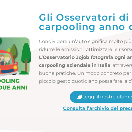
Gli Osservatori di 
carpooling anno
Condividere un’auto significa molto più 
ridurre le emissioni, ottimizzare le risor
L’Osservatorio Jojob fotografa ogni a
carpooling aziendale in Italia
, attrave
buone pratiche. Un modo concreto per
piccolo gesto quotidiano possa fare la
d
Leggi il nostro ultim
Consulta l’archivio dei pre