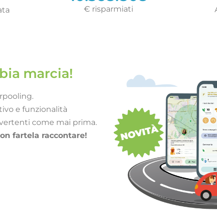
€ risparmiati​
ata
mbia marcia!
rpooling.
ivo e funzionalità
ivertenti come mai prima.
non fartela raccontare!