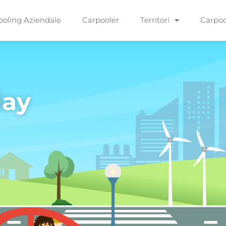
ooling Aziendale
Carpooler
Territori
Carpoo
day