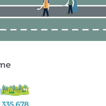
eme
335.678