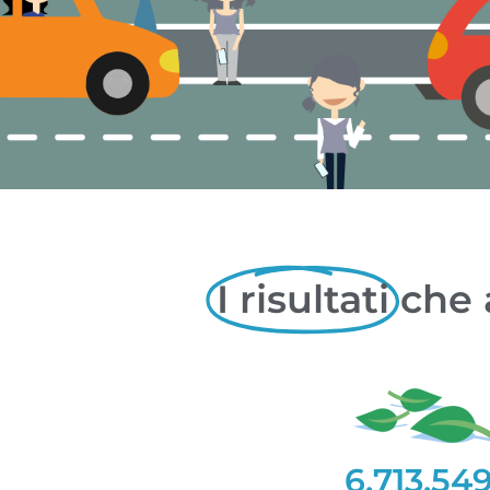
I risultati
che 
6.713.54