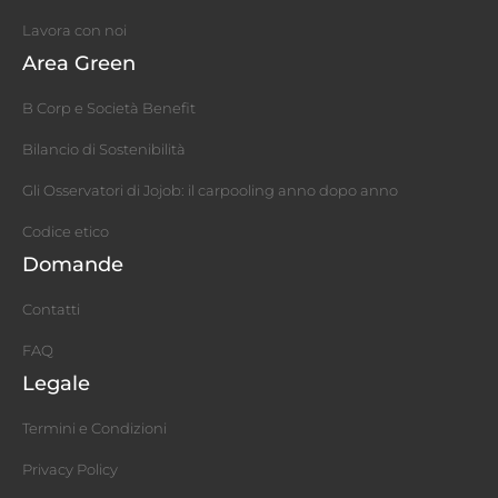
Lavora con noi
Area Green
B Corp e Società Benefit
Bilancio di Sostenibilità
Gli Osservatori di Jojob: il carpooling anno dopo anno
Codice etico
Domande
Contatti
FAQ
Legale
Termini e Condizioni
Privacy Policy