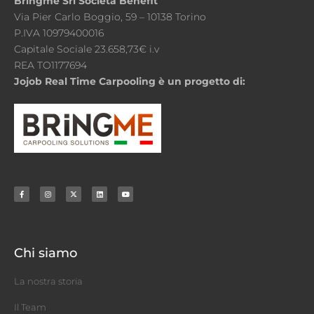
Bringme Srl Società Benefit
Via Pier Carlo Boggio, 59 – 10138 Torino
P.IVA 10979400016
Capitale Sociale 23.658,73€ i.v
REA TO1177694
Jojob Real Time Carpooling è un progetto di:
Chi siamo
La nostra storia
Il Team